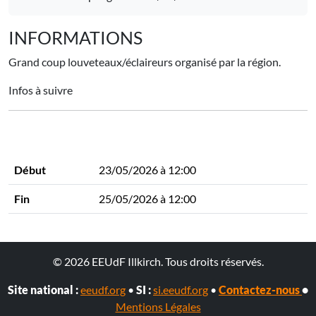
INFORMATIONS
Grand coup louveteaux/éclaireurs organisé par la région.
Infos à suivre
Début
23/05/2026 à 12:00
Fin
25/05/2026 à 12:00
© 2026 EEUdF Illkirch. Tous droits réservés.
Site national :
eeudf.org
•
SI :
si.eeudf.org
•
Contactez-nous
•
Mentions Légales